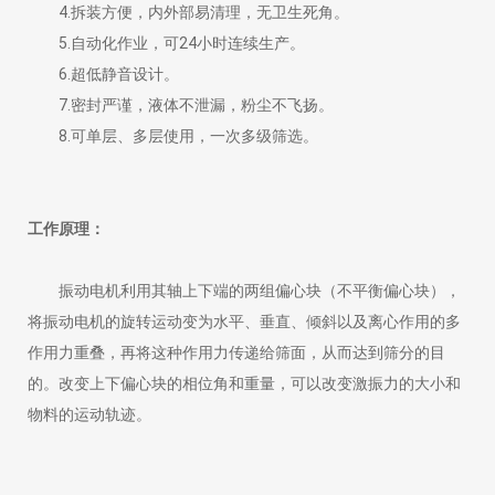
4.拆装方便，内外部易清理，无卫生死角。
5.自动化作业，可24小时连续生产。
6.超低静音设计。
7.密封严谨，液体不泄漏，粉尘不飞扬。
8.可单层、多层使用，一次多级筛选。
工作原理：
振动电机利用其轴上下端的两组偏心块（不平衡偏心块），
将振动电机的旋转运动变为水平、垂直、倾斜以及离心作用的多
作用力重叠，再将这种作用力传递给筛面，从而达到筛分的目
的。改变上下偏心块的相位角和重量，可以改变激振力的大小和
物料的运动轨迹。